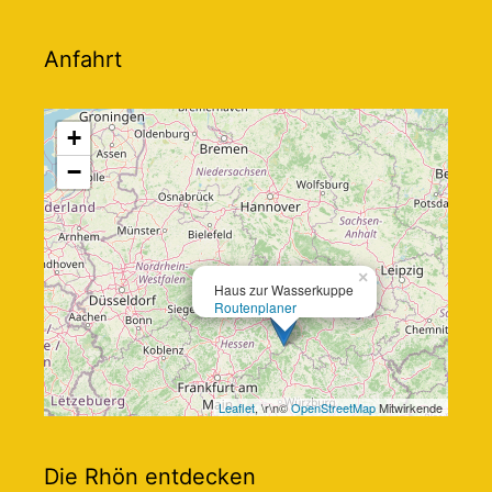
Anfahrt
+
−
×
Haus zur Wasserkuppe
Routenplaner
Leaflet
, \r\n©
OpenStreetMap
Mitwirkende
Die Rhön entdecken