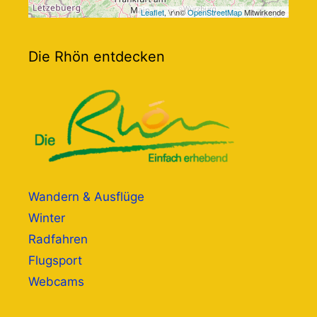
Leaflet
, \r\n©
OpenStreetMap
Mitwirkende
Die Rhön entdecken
Wandern & Ausflüge
Winter
Radfahren
Flugsport
Webcams