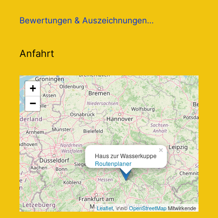
Bewertungen & Auszeichnungen…
Anfahrt
+
−
×
Haus zur Wasserkuppe
Routenplaner
Leaflet
, \r\n©
OpenStreetMap
Mitwirkende