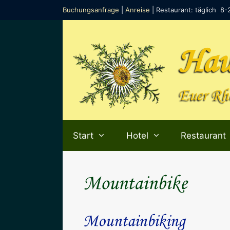
Zum
Buchungsanfrage
|
Anreise
| Restaurant: täglich 8-
Inhalt
springen
Hau
Euer Rhö
Start
Hotel
Restaurant
Mountainbike
Mountainbiking