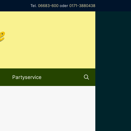
Tel.
06683-600
oder
0171-3880438
e
Partyservice