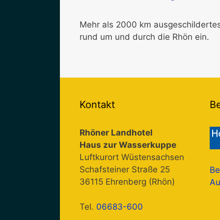
Mehr als 2000 km ausgeschilderte
rund um und durch die Rhön ein.
Kontakt
B
Rhöner Landhotel
Haus zur Wasserkuppe
Luftkurort Wüstensachsen
Schafsteiner Straße 25
Be
36115 Ehrenberg (Rhön)
Au
Tel.
06683-600