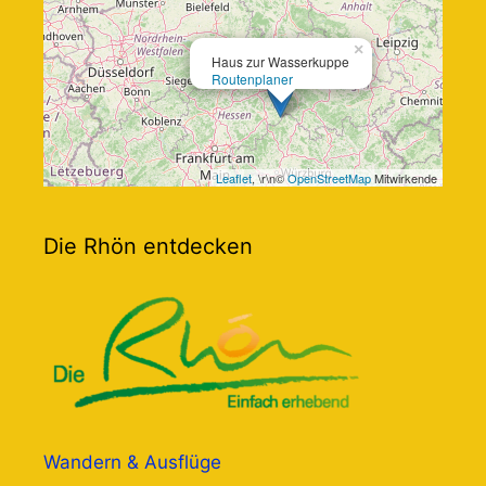
×
Haus zur Wasserkuppe
Routenplaner
Leaflet
, \r\n©
OpenStreetMap
Mitwirkende
Die Rhön entdecken
Wandern & Ausflüge