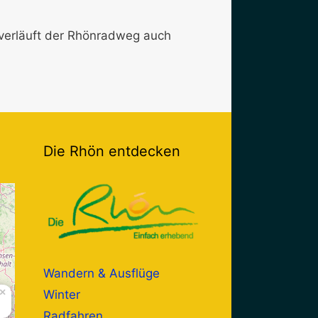
verläuft der Rhönradweg auch
Die Rhön entdecken
Wandern & Ausflüge
×
Winter
Radfahren