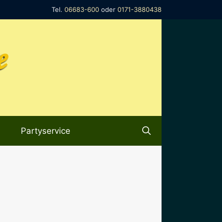
Tel.
06683-600
oder
0171-3880438
e
Partyservice