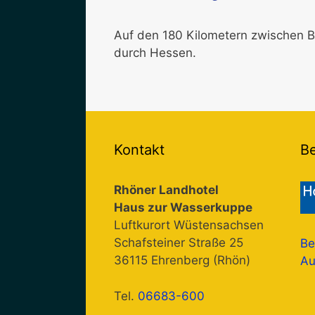
Auf den 180 Kilometern zwischen 
durch Hessen.
Kontakt
B
Rhöner Landhotel
Haus zur Wasserkuppe
Luftkurort Wüstensachsen
Schafsteiner Straße 25
Be
36115 Ehrenberg (Rhön)
Au
Tel.
06683-600