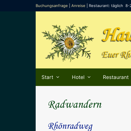
Zum
Buchungsanfrage
|
Anreise
| Restaurant: täglich 8-
Inhalt
springen
Hau
Euer Rhö
Start
Hotel
Restaurant
Radwandern
Rhönradweg