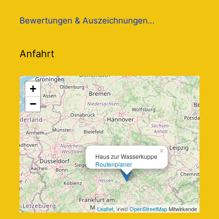
Bewertungen & Auszeichnungen…
Anfahrt
+
−
×
Haus zur Wasserkuppe
Routenplaner
Leaflet
, \r\n©
OpenStreetMap
Mitwirkende