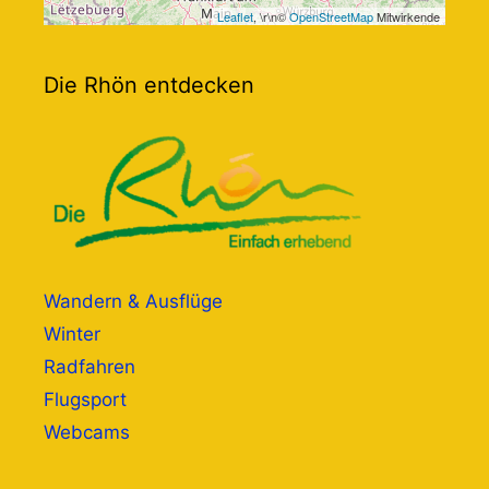
Leaflet
, \r\n©
OpenStreetMap
Mitwirkende
Die Rhön entdecken
Wandern & Ausflüge
Winter
Radfahren
Flugsport
Webcams