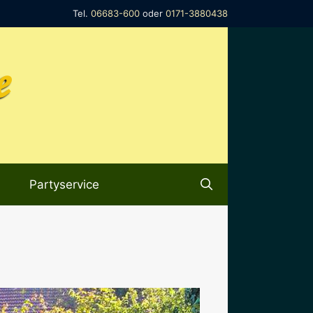
Tel.
06683-600
oder
0171-3880438
e
Partyservice