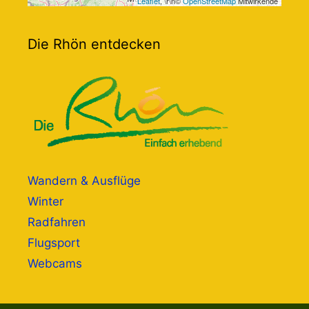
Leaflet
, \r\n©
OpenStreetMap
Mitwirkende
Die Rhön entdecken
Wandern & Ausflüge
Winter
Radfahren
Flugsport
Webcams